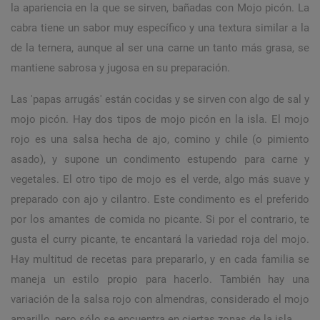
la apariencia en la que se sirven, bañadas con Mojo picón. La
cabra tiene un sabor muy específico y una textura similar a la
de la ternera, aunque al ser una carne un tanto más grasa, se
mantiene sabrosa y jugosa en su preparación.
Las 'papas arrugás' están cocidas y se sirven con algo de sal y
mojo picón. Hay dos tipos de mojo picón en la isla. El mojo
rojo es una salsa hecha de ajo, comino y chile (o pimiento
asado), y supone un condimento estupendo para carne y
vegetales. El otro tipo de mojo es el verde, algo más suave y
preparado con ajo y cilantro. Este condimento es el preferido
por los amantes de comida no picante. Si por el contrario, te
gusta el curry picante, te encantará la variedad roja del mojo.
Hay multitud de recetas para prepararlo, y en cada familia se
maneja un estilo propio para hacerlo. También hay una
variación de la salsa rojo con almendras, considerado el mojo
amarillo, pero sólo se encuentra en ciertas zonas de la isla.