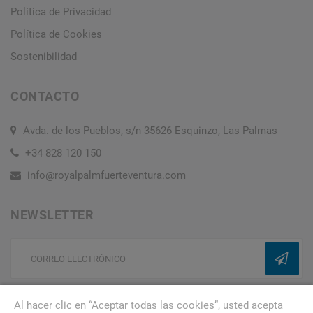
Política de Privacidad
Política de Cookies
Sostenibilidad
CONTACTO
Avda. de los Pueblos, s/n 35626 Esquinzo, Las Palmas
+34 828 120 150
info@royalpalmfuerteventura.com
NEWSLETTER
Suscríbete a nuestra Newsletter para recibir ofertas
Al hacer clic en “Aceptar todas las cookies”, usted acepta