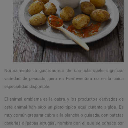
Normalmente la gastronomía de una isla suele significar
variedad de pescado, pero en Fuerteventura no es la única
especialidad disponible.
El animal emblema es la cabra, y los productos derivados de
este animal han sido un plato típico aquí durante siglos. Es
muy común preparar cabra a la plancha o guisada, con patatas
canarias o 'papas arrugás', nombre con el que se conoce por